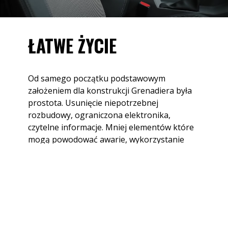
ŁATWE ŻYCIE
Od samego początku podstawowym
założeniem dla konstrukcji Grenadiera była
prostota. Usunięcie niepotrzebnej
rozbudowy, ograniczona elektronika,
czytelne informacje. Mniej elementów które
mogą powodować awarie, wykorzystanie
takich które są łatwe do naprawienia, jeśli
zajdzie taka konieczność. Wszystko po to,
aby maksymalizować czas spędzony za
kierownicą przeznaczony na realizację
wszelkich zadań.